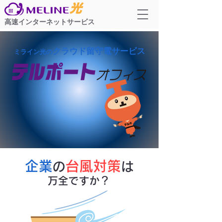
高速インターネットサービス
クラウド留守電サービス
ミライン光の
企業
台風対策
の
は
万全ですか？