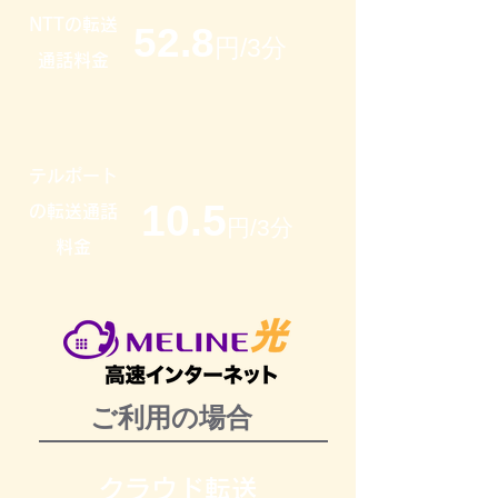
NTTの転送
52.8
円/3分
通話料金
テルポート
10.5
の転送通話
円/3分
料金
ご利用の場合
クラウド転送