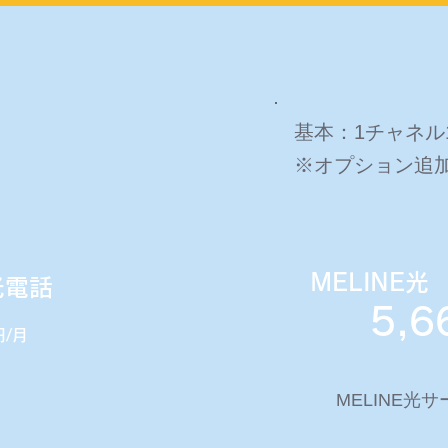
基本：1チャネル
ン
※オプション追加
MELINE
光電話
5,6
円/月
MELINE光