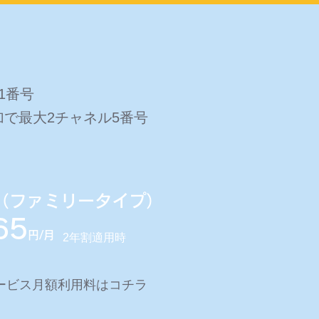
1番号
で最大2チャネル5番号
光 （ファミリータイプ）
65
円/月
2年割適用時
サービス月額利用料はコチラ