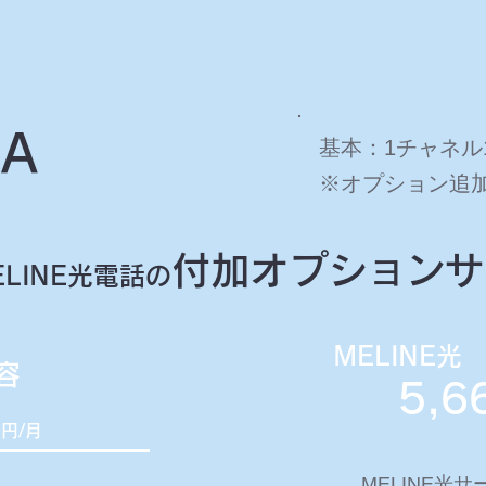
A
基本：1チャネル
※オプション追加
付加オプションサ
LINE光電話の
MELINE
容
5,6
0
円/月
MELINE光