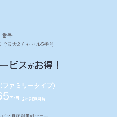
1番号
で最大2チャネル5番号
ービス
お得！
が
光 （ファミリータイプ）
65
円/月
2年割適用時
サービス月額利用料はコチラ