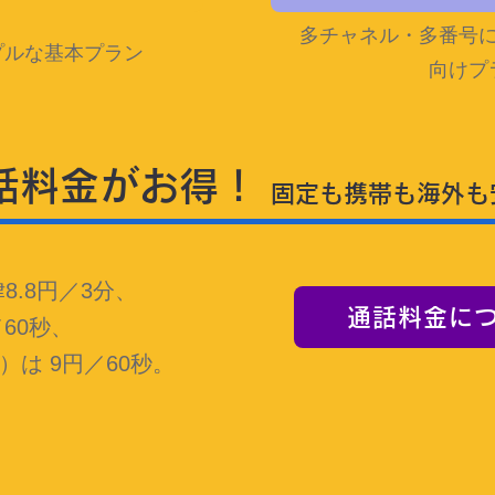
多チャネル・多番号
プルな基本プラン
向けプ
話料金がお得！
固定も携帯も海外も
8.8円／3分、
通話料金に
／60秒、
は 9円／60秒。