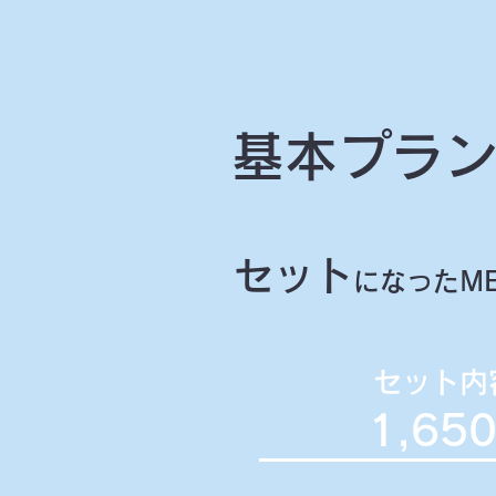
基本プラン
セット
になったME
セット内
1,65