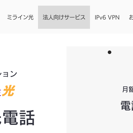
ミライン光
法人向けサービス
IPv6 VPN
ション
月
電
光電話