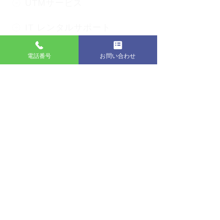
UTMサービス
IT レンタルサポート
ビジネスチャットツール
電話番号
お問い合わせ
クラウドストレージサービス
電話転送・留守電サービス
メールプラン
WEBメール
メール誤送信対策
グッバイ迷惑メール