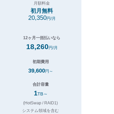
月額料金
​初月無料
20,350
円/月
12ヶ月一括払いなら
18,260
円/月
初期費用
39,600
円～
合計容量
1
TB～
(HotSwap / RAID1)
システム領域を含む