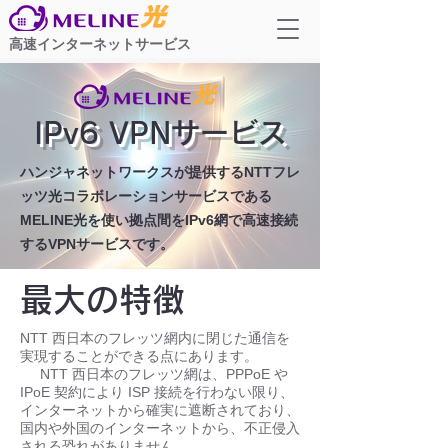
高速インターネットサービス
IPv6 VPNサービス
ハンジャネットワークスが提供するNTTフレ
ッツ光コラボレーションサービスである
MELINE光を使い拠点間をIPv6網で高速接続
するVPNサービスです。
最大の特徴
NTT 西日本のフレッツ網内に閉じた通信を
実現することができる点にあります。
NTT 西日本のフレッツ網は、PPPoE や
IPoE 契約により ISP 接続を行わない限り、
インターネットから確実に遮断されており、
国内や外国のインターネットから、不正侵入
される恐れがありません。