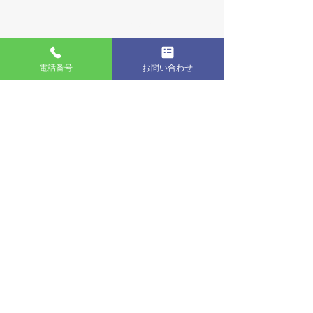
MELINE光料金表
V6プラス対応ルーター
電話番号
お問い合わせ
無料プレゼント
光電話
法人向けサービス
IPv6 VPNサービス
IPv6 VPN 料金プラン
ホスティングサービス