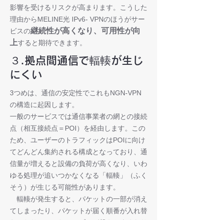
影響を受けるリスクが高まります。こうした
理由からMELINE光 IPv6- VPNのほうがサー
継続性が高くなり、
可用性が向
ビスの
上
すると期待できます。
３.拠点間通信で輻輳が生じ
にくい
3つめは、通信の安定性でこれもNGN-VPN
の構造に起因します。
一般のサービスでは通信事業者の網との接続
点（相互接続点＝POI）を経由します。この
ため、ユーザーのトラフィックはPOIに向け
てどんどん集約される構成となっており、通
信量が増えると設備の負荷が高くなり、いわ
ゆる処理が追いつかなくなる「輻輳」（ふく
そう）が生じる可能性があります。
輻輳が発生すると、パケットの一部が消え
てしまったり、パケットが届く順番が入れ替