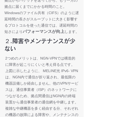
拠点からパケットを送ってから、もう一方の
拠点に届くまでにかかる時間のこと。
Windowsのファイル共有（CIFS）のように遅
延時間の長さがスループットに大きく影響す
るプロトコルを使った通信では、遅延時間の
パフォーマンスが向上
短さにより
します。
２.障害やメンテナンスが少
ない
2つめのメリットは、NGN-VPNでは構造的
に障害が起こりにくいと考え得る点です。
上図に示したように、 MELINE光 IPv6- VPN
は、NGN内で通信が折り返され、最低限の
機器設備しか経由しません。他のVPNサービ
スは、通信事業者（ISP）のネットワークに
つながるため、拠点間通信はNGN内の終端
装置から通信事業者の通信網を中継します。
複雑な中継機器を多く経由する分、それぞれ
の機器の故障による障害や、メンテナンスの