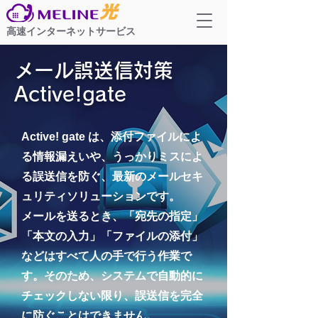
高速インターネットサービス
メール誤送信対策
Active!gate
Active! gate は、添付ファイルによ
る情報漏えいや、うっかりミスによ
る誤送信を防ぐ、最新のメールセキ
ュリティソリューションです。
メールを送るとき、「宛先の指定」
「本文の入力」「ファイルの添付」
などはすべて人の手で行う作業で
す。そのため、システムで自動的に
チェックしない限り、誤送信を完全
に防ぐことはできません。